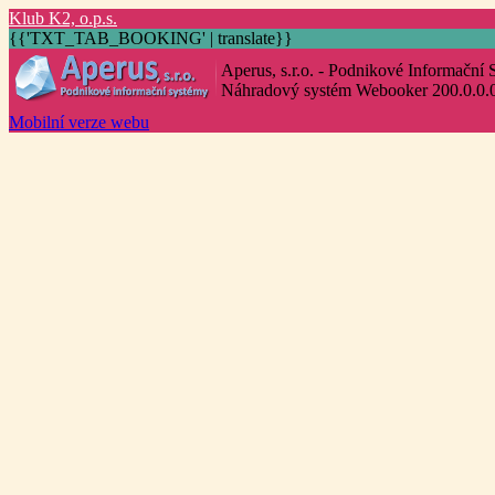
K
lub
K
2,
o
.p.s.
{{'TXT_TAB_BOOKING' | translate}}
Aperus, s.r.o. - Podnikové Informační
Náhradový systém Webooker 200.0.0.
Mobilní verze webu