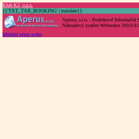
K
lub
K
2,
o
.p.s.
{{'TXT_TAB_BOOKING' | translate}}
Aperus, s.r.o. - Podnikové Informační
Náhradový systém Webooker 200.0.0.
Mobilní verze webu